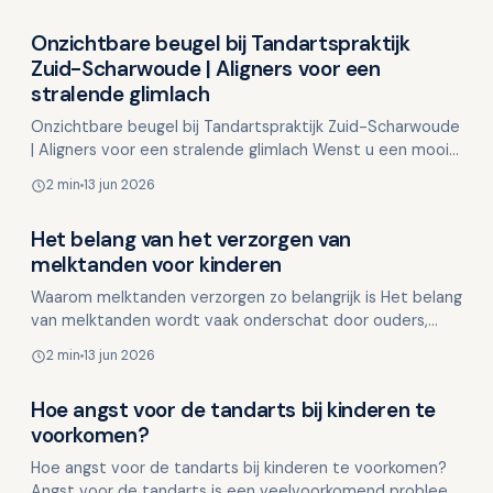
Onzichtbare beugel bij Tandartspraktijk
Overig nieuws
Zuid-Scharwoude | Aligners voor een
stralende glimlach
Onzichtbare beugel bij Tandartspraktijk Zuid-Scharwoude
| Aligners voor een stralende glimlach Wenst u een mooi
recht gebit zonder traditionele metalen slotjes …
2 min
13 jun 2026
Het belang van het verzorgen van
Overig nieuws
melktanden voor kinderen
Waarom melktanden verzorgen zo belangrijk is Het belang
van melktanden wordt vaak onderschat door ouders,
met de gedachte dat ze uiteindelijk toch vervangen
2 min
13 jun 2026
wor…
Hoe angst voor de tandarts bij kinderen te
Overig nieuws
voorkomen?
Hoe angst voor de tandarts bij kinderen te voorkomen?
Angst voor de tandarts is een veelvoorkomend probleem