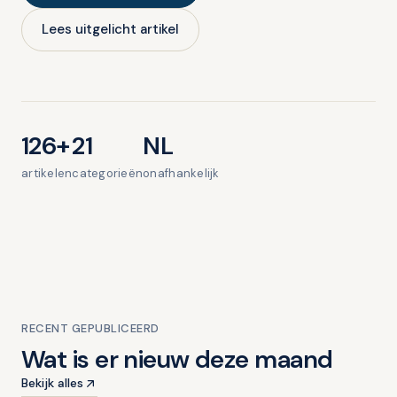
Lees uitgelicht artikel
126+
21
NL
artikelen
categorieën
onafhankelijk
UITGELICHT · KINDEREN EN MONDGEZONDHEID
De belangrijke rol van kauwen,
blazen en zuigen voor de
mondgezondheid van kinderen
RECENT GEPUBLICEERD
Wat is er nieuw deze maand
1 min lezen
Bekijk alles